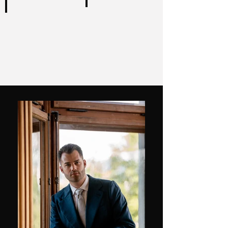
Business Suits crossover
Business Suit Silver Ghost
Veston
2-
1980CHF
Teiliger
Pantalon
Anzug
820CHF
2300CHF